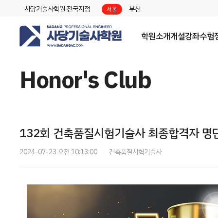
사당기술사학원 전국지점
부산
서울
학원소개
개설강좌
수험
Honor's Club
132회 건축품질시험기술사 최종합격자 명단
2024-07-23 오전 10:13:00
건축품질시험기술사