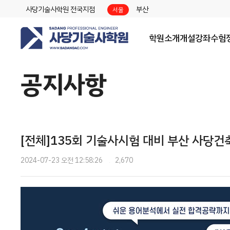
사당기술사학원 전국지점
부산
서울
학원소개
개설강좌
수험
공지사항
[전체]135회 기술사시험 대비 부산 사당건
2024-07-23 오전 12:58:26
2,670