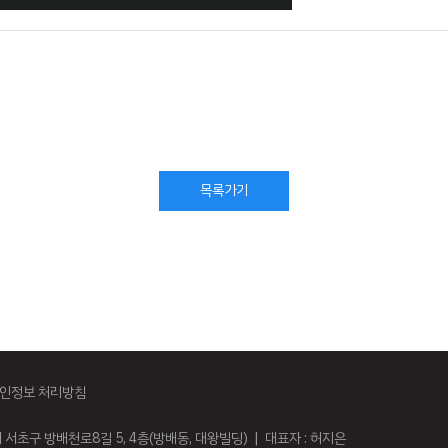
목록가기
인정보 처리방침
시 서초구 방배천로8길 5, 4층(방배동, 대왕빌딩) | 대표자 : 허지은